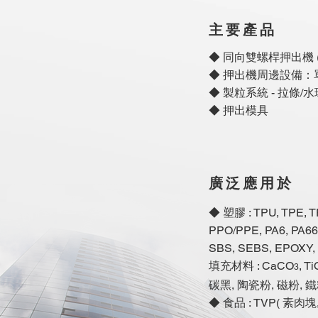
主要產品
◆ 同向雙螺桿押出機 
◆ 押出機周邊設備：
◆ 製粒系統 - 拉條/
◆ 押出模具
廣泛應用於
◆ 塑膠 : TPU, TPE, TP
PPO/PPE, PA6, PA66,
SBS, SEBS, EPOXY
填充材料 : CaCO
, Ti
3
碳黑, 陶瓷粉, 磁粉, 
◆ 食品 : TVP( 素肉塊