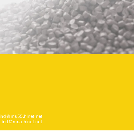
ind@ms55.hinet.net
x.ind@msa.hinet.net