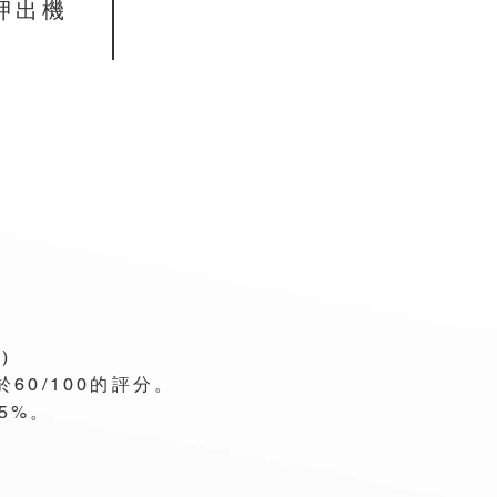
押出機
)
60/100的評分。
5%。