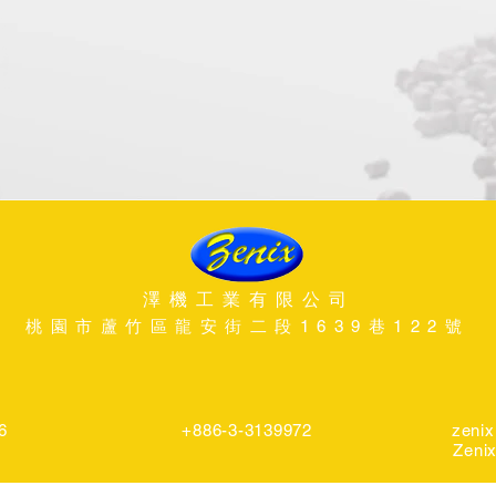
澤機工業有限公司
桃園市蘆竹區龍安街二段1639巷122號
6
+886-3-3139972
zenix
Zeni